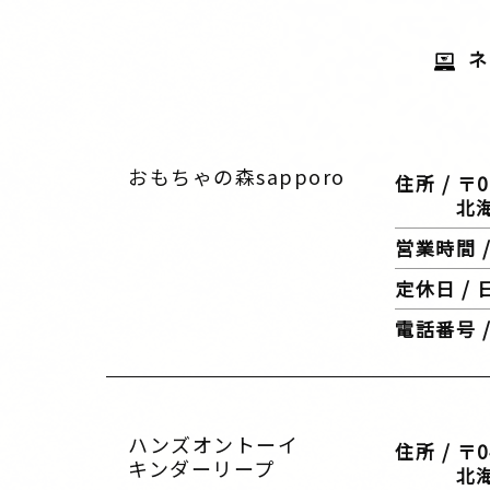
ネ
おもちゃの森sapporo
住所 / 〒0
北海道札
営業時間 / 
定休日 /
電話番号 / 
ハンズオントーイ
住所 / 〒0
キンダーリープ
北海道小