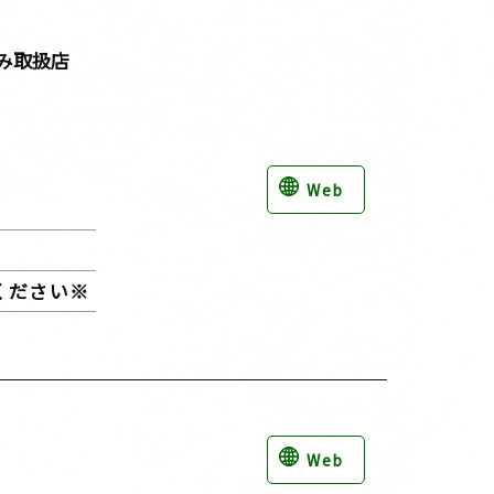
み取扱店
Web
ください※
Web